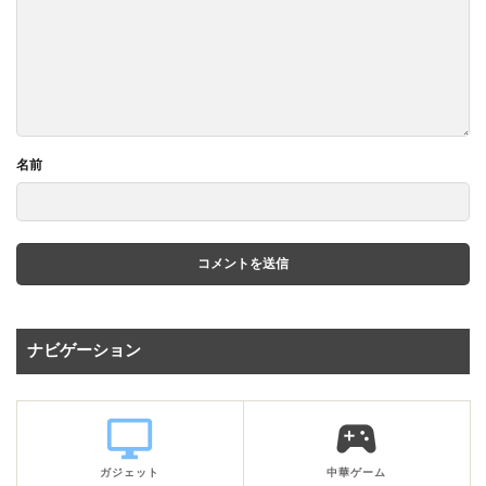
名前
ナビゲーション
desktop_windows
sports_esports
ガジェット
中華ゲーム