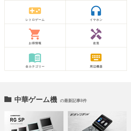
videogame_asset
headphones
レトロゲーム
イヤホン
shopping_cart
handyman
お得情報
改造
menu_book
keyboard
全カテゴリー
周辺機器
中華ゲーム機
の最新記事8件