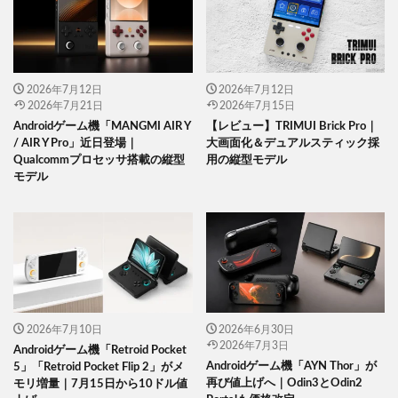
2026年7月12日
2026年7月12日
2026年7月21日
2026年7月15日
Androidゲーム機「MANGMI AIR Y
【レビュー】TRIMUI Brick Pro｜
/ AIR Y Pro」近日登場｜
大画面化＆デュアルスティック採
Qualcommプロセッサ搭載の縦型
用の縦型モデル
モデル
2026年7月10日
2026年6月30日
2026年7月3日
Androidゲーム機「Retroid Pocket
Androidゲーム機「AYN Thor」が
5」「Retroid Pocket Flip 2」がメ
再び値上げへ｜Odin3とOdin2
モリ増量｜7月15日から10ドル値