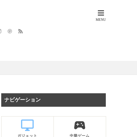
ナビゲーション
desktop_windows
sports_esports
ガジェット
中華ゲーム