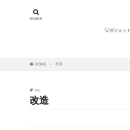
ガジェッ
Steam Dec
ROG Ally
GPD
One-Netbo
AYANEO
AOKZOE
オーディオ
改造
HOME
TAG
改造