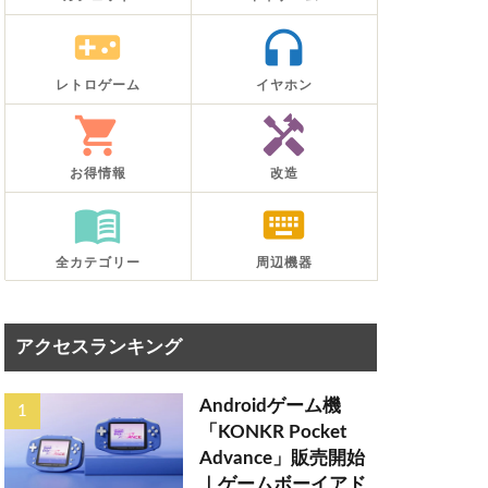
videogame_asset
headphones
レトロゲーム
イヤホン
shopping_cart
handyman
お得情報
改造
menu_book
keyboard
全カテゴリー
周辺機器
アクセスランキング
Androidゲーム機
「KONKR Pocket
Advance」販売開始
｜ゲームボーイアド