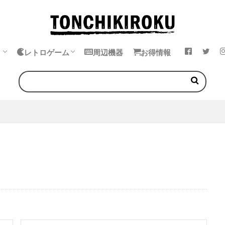
ト
レトロゲーム
周辺機器
お得情報
k
ok
・イヤホン
エミュレータ
中華ゲーム機
ゲームボーイ
ゲームギア
ワンダースワン
ネオジオポケット