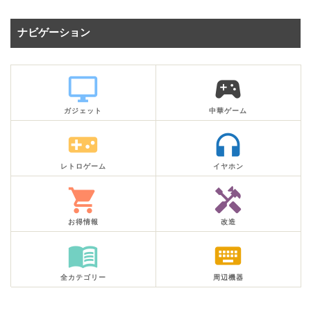
ナビゲーション
desktop_windows
sports_esports
ガジェット
中華ゲーム
videogame_asset
headphones
レトロゲーム
イヤホン
shopping_cart
handyman
お得情報
改造
menu_book
keyboard
全カテゴリー
周辺機器