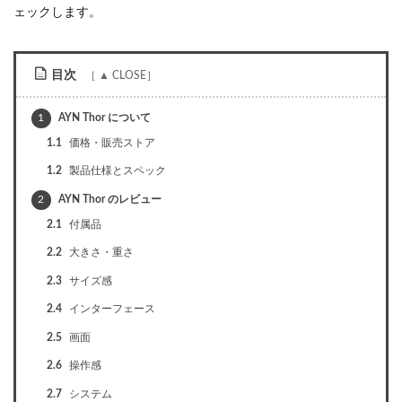
ェックします。
目次
1
AYN Thor について
1.1
価格・販売ストア
1.2
製品仕様とスペック
2
AYN Thor のレビュー
2.1
付属品
2.2
大きさ・重さ
2.3
サイズ感
2.4
インターフェース
2.5
画面
2.6
操作感
2.7
システム