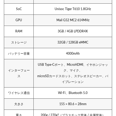
SoC
Unisoc Tiger T610 1.8GHz
GPU
Mail G52 MC2 614MHz
RAM
3GB / 4GB LPDDR4X
ストレージ
32GB / 128GB eMMC
バッテリー容量
4000mAh
USB Type-Cポート、MicroHDMI、イヤホンジャッ
インターフェー
ク、マイク、
ス
microSDカードスロット、ステレオスピーカー、バ
イブレーション
ワイヤレス通信
Wi-Fi、Bluetooth 5.0
大きさ
155 × 80.6 × 28mm
重さ
200g / 270g?（プラスチック筐体 / 金属筐体）