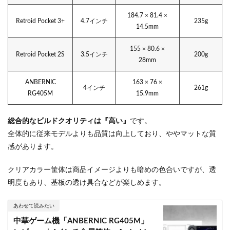
184.7 × 81.4 ×
Retroid Pocket 3+
4.7インチ
235g
14.5mm
155 × 80.6 ×
Retroid Pocket 2S
3.5インチ
200g
28mm
ANBERNIC
163 × 76 ×
4インチ
261g
RG405M
15.9mm
総合的なビルドクオリティは『高い』
です。
全体的に従来モデルよりも品質は向上しており、ややマットな質
感があります。
クリアカラー筐体は商品イメージよりも暗めの色合いですが、透
明度もあり、基板の透け具合などが楽しめます。
あわせて読みたい
中華ゲーム機「ANBERNIC RG405M」