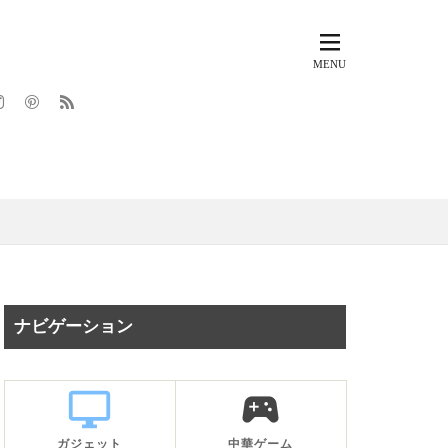
ナビゲーション
desktop_windows
sports_esports
ガジェット
中華ゲーム