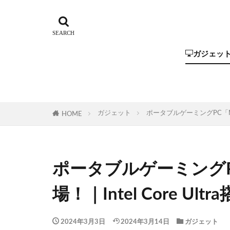
ガジェッ
Steam Dec
ROG Ally
GPD
One-Netbo
AYANEO
AOKZOE
オーディオ
ガジェット
ポータブルゲーミングPC「MSI 
HOME
ポータブルゲーミングPC「
場！｜Intel Core U
2024年3月3日
2024年3月14日
ガジェット