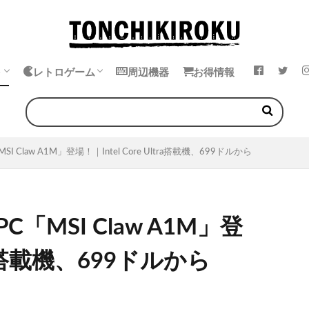
ト
レトロゲーム
周辺機器
お得情報
k
ok
・イヤホン
エミュレータ
中華ゲーム機
ゲームボーイ
ゲームギア
ワンダースワン
ネオジオポケット
Claw A1M」登場！｜Intel Core Ultra搭載機、699ドルから
MSI Claw A1M」登
ltra搭載機、699ドルから