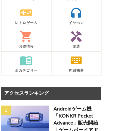
videogame_asset
headphones
レトロゲーム
イヤホン
shopping_cart
handyman
お得情報
改造
menu_book
keyboard
全カテゴリー
周辺機器
アクセスランキング
Androidゲーム機
「KONKR Pocket
Advance」販売開始
｜ゲームボーイアド