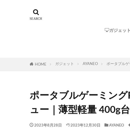
ガジェッ
Steam Dec
ROG Ally
GPD
One-Netbo
AYANEO
AOKZOE
オーディオ
ガジェット
AYANEO
ポータブルゲー
HOME
ポータブルゲーミングPC「
ュー｜薄型軽量 400g
2023年8月28日
2023年12月30日
AYANEO