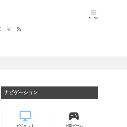
ナビゲーション
desktop_windows
sports_esports
ガジェット
中華ゲーム