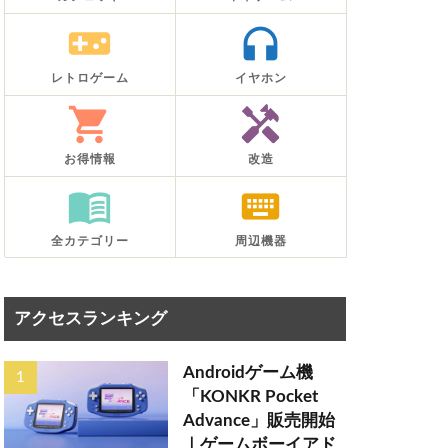
videogame_asset
headphones
レトロゲーム
イヤホン
shopping_cart
handyman
お得情報
改造
menu_book
keyboard
全カテゴリー
周辺機器
アクセスランキング
Androidゲーム機
「KONKR Pocket
Advance」販売開始
｜ゲームボーイアド