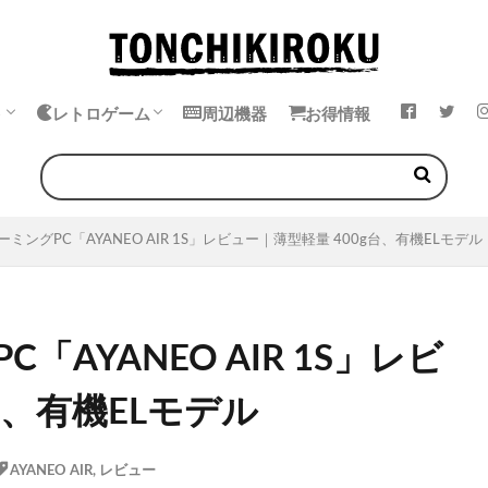
ト
レトロゲーム
周辺機器
お得情報
k
ok
・イヤホン
エミュレータ
中華ゲーム機
ゲームボーイ
ゲームギア
ワンダースワン
ネオジオポケット
ミングPC「AYANEO AIR 1S」レビュー｜薄型軽量 400g台、有機ELモデル
AYANEO AIR 1S」レビ
台、有機ELモデル
AYANEO AIR
,
レビュー