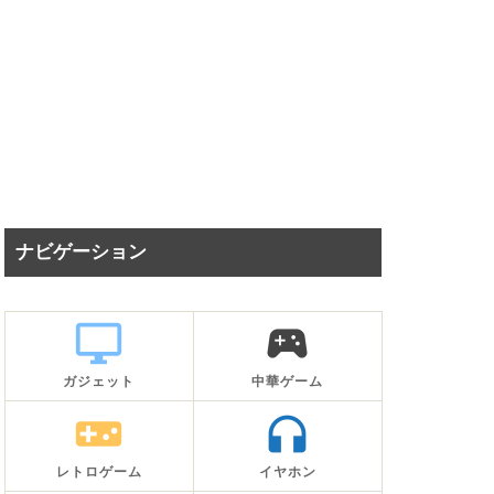
ナビゲーション
desktop_windows
sports_esports
ガジェット
中華ゲーム
videogame_asset
headphones
レトロゲーム
イヤホン