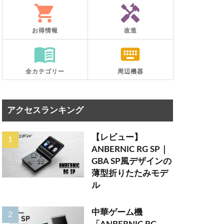
shopping_cart
handyman
お得情報
改造
menu_book
keyboard
全カテゴリー
周辺機器
アクセスランキング
【レビュー】
ANBERNIC RG SP｜
GBA SP風デザインの
薄型折りたたみモデ
ル
中華ゲーム機