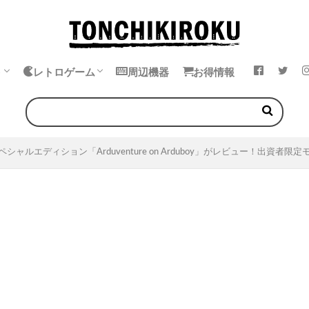
ト
レトロゲーム
周辺機器
お得情報
k
ok
・イヤホン
エミュレータ
中華ゲーム機
ゲームボーイ
ゲームギア
ワンダースワン
ネオジオポケット
シャルエディション「Arduventure on Arduboy」がレビュー！出資者