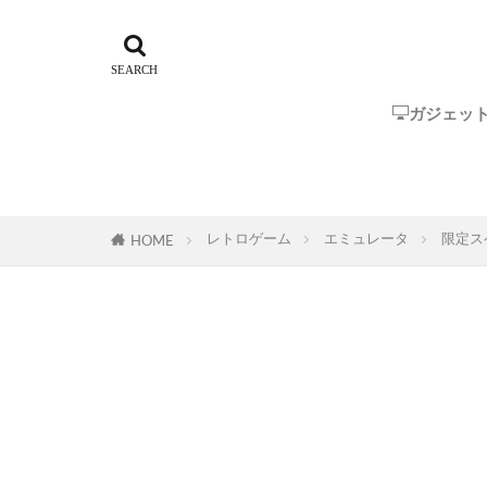
ガジェッ
Steam Dec
ROG Ally
GPD
One-Netbo
AYANEO
AOKZOE
オーディオ
レトロゲーム
エミュレータ
限定スペ
HOME