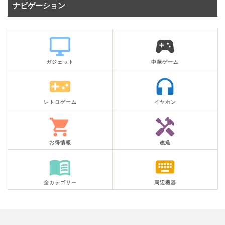
ナビゲーション
desktop_windows
sports_esports
ガジェット
中華ゲーム
videogame_asset
headphones
レトロゲーム
イヤホン
shopping_cart
handyman
お得情報
改造
menu_book
keyboard
全カテゴリー
周辺機器