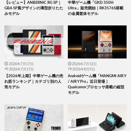
【レビュー】ANBERNIC RG SP｜
中華ゲーム機「GKD 350H
GBA SP風デザインの薄型折りたた
Ultra」販売開始｜RK3576S搭載
みモデル
の金属筐体モデル
2026年7月17日
2026年7月12日
2026年7月17日
2026年8月9日
【2026年上期】中華ゲーム機の売
Androidゲーム機「MANGMI AIR Y
れ筋ランキング｜カテゴリ別の人
/ AIR Y Pro」近日登場｜
気モデル
Qualcommプロセッサ搭載の縦型
モデル