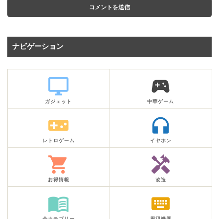
ナビゲーション
desktop_windows
sports_esports
ガジェット
中華ゲーム
videogame_asset
headphones
レトロゲーム
イヤホン
shopping_cart
handyman
お得情報
改造
menu_book
keyboard