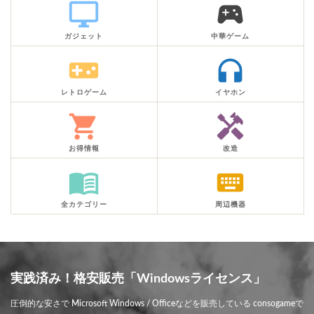
desktop_windows
sports_esports
ガジェット
中華ゲーム
videogame_asset
headphones
レトロゲーム
イヤホン
shopping_cart
handyman
お得情報
改造
menu_book
keyboard
全カテゴリー
周辺機器
実践済み！格安販売「Windowsライセンス」
圧倒的な安さで Microsoft Windows / Officeなどを販売している consogameで