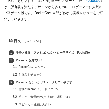
「それ、あります！」本格的な販売がスタートした「
PocketGo
」
は、所有欲を満たすデザインから多くのレトロゲーマーに人気の
中華ゲーム機です。PocketGoの全部がわかる実機レビューをご紹
介していきます。
目次
1
手軽さ抜群！ファミコンコントローラサイズ「PocketGo」
2
PocketGoを見ていく
2.1
PocketGoのスペック
2.2
付属品をチェック
3
PocketGoをしっかりチェックしていきます
3.1
付属のmicroSDカードについて
3.2
明るさ・音量はかなり細かく調整できる
3.3
スピーカー音量は大きい