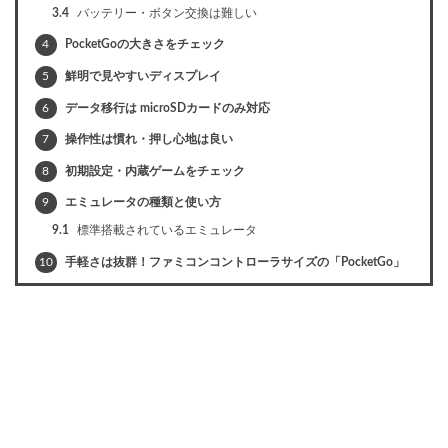
3.4
バッテリー・ボタン交換は難しい
4
PocketGoの大きさをチェック
5
鮮明で見やすいディスプレイ
6
データ移行は microSDカードのみ対応
7
操作性は慣れ・押し心地は良い
8
初期設定・内蔵ゲームをチェック
9
エミュレータの種類と使い方
9.1
標準搭載されているエミュレータ
10
手軽さは抜群！ファミコンコントローラサイズの「PocketGo」