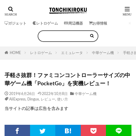
ガジェット
レトロゲーム
周辺機器
お得情報
HOME
レトロゲーム
エミュレータ
中華ゲーム機
手軽さ
手軽さ抜群！ファミコンコントローラーサイズの中
華ゲーム機「PocketGo」を実機レビュー！
2019年6月26日
2022年10月8日
中華ゲーム機
AliExpress
,
Dingux
,
レビュー
,
使い方
当サイトの記事は広告を含みます