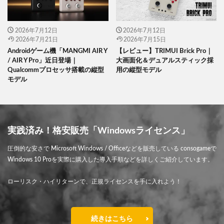
2026年7月12日
2026年7月12日
2026年7月21日
2026年7月15日
Androidゲーム機「MANGMI AIR Y
【レビュー】TRIMUI Brick Pro｜
/ AIR Y Pro」近日登場｜
大画面化＆デュアルスティック採
Qualcommプロセッサ搭載の縦型
用の縦型モデル
モデル
実践済み！格安販売「Windowsライセンス」
圧倒的な安さで Microsoft Windows / Officeなどを販売している consogameで
Windows 10 Proを実際に購入した導入手順などを詳しくご紹介しています。
ローリスク・ハイリターンで、正規ライセンスを手に入れよう！
続きはこちら