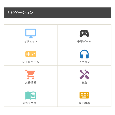
ナビゲーション
desktop_windows
sports_esports
ガジェット
中華ゲーム
videogame_asset
headphones
レトロゲーム
イヤホン
shopping_cart
handyman
お得情報
改造
menu_book
keyboard
全カテゴリー
周辺機器