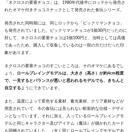
「ネクロスの要塞チョコ」は、1980年代後半にロッテから発売さ
れたオマケ付きチョコスナックとして発売された食玩シリーズ。
発売された同時期には、同じロッテから「ビックリマンチョコ」
も発売されていました。ビックリマンチョコが1個30円だったのに
対して、ネクロスの要塞チョコは1個100円と、当時としては高価
であったため、購入して収集しているのは一部の方だけだった印
象があります。
ネクロスの要塞チョコのすごいところは、そのオマケにあるでし
ょう。
ロールプレイングモデルは、大きさ（高さ）が約4cm程度
で、一見するとバランスが悪いと思われるモデルでも、きちんと
自立する
ようにできています。
また、温度によって変色する素材、蓄光素材、クリア素材などが
用意されていて、今の食玩には見られない斬新的な仕様・デザイ
ンとなっています。それに加え、入っているロールプレイングモ
デルと同じキャラクター及びアイテム（魔法）が描かれたカード
も同梱されていました。（全く同じロールプレイングモデルであ