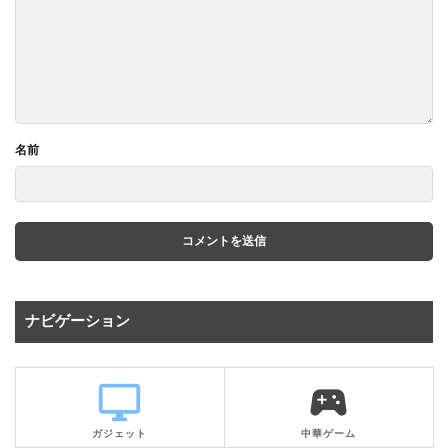
名前
ナビゲーション
desktop_windows
sports_esports
ガジェット
中華ゲーム