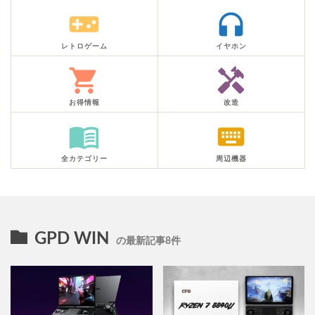
videogame_asset
headphones
レトロゲーム
イヤホン
shopping_cart
handyman
お得情報
改造
menu_book
keyboard
全カテゴリー
周辺機器
GPD WIN
の最新記事8件