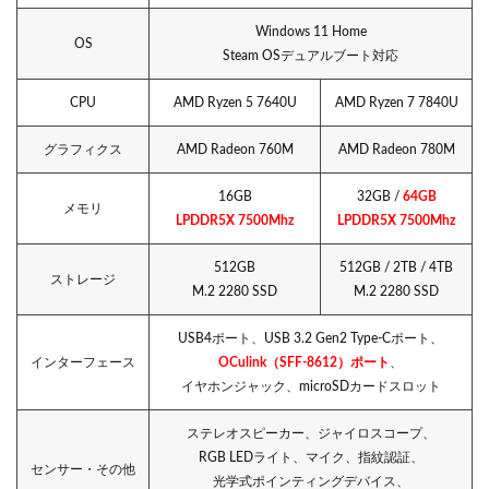
Windows 11 Home
OS
Steam OSデュアルブート対応
CPU
AMD Ryzen 5 7640U
AMD Ryzen 7 7840U
グラフィクス
AMD Radeon 760M
AMD Radeon 780M
16GB
32GB /
64GB
メモリ
LPDDR5X 7500Mhz
LPDDR5X 7500Mhz
512GB
512GB / 2TB / 4TB
ストレージ
M.2 2280 SSD
M.2 2280 SSD
USB4ポート、USB 3.2 Gen2 Type-Cポート、
インターフェース
OCulink（SFF-8612）ポート
、
イヤホンジャック、microSDカードスロット
ステレオスピーカー、ジャイロスコープ、
RGB LEDライト、マイク、指紋認証、
センサー・その他
光学式ポインティングデバイス、