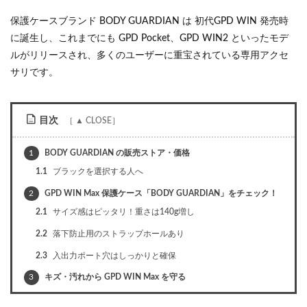
保護ケースブランド BODY GUARDIAN は 初代GPD WIN 発売時
に誕生し、これまでにも GPD Pocket、GPD WIN2 といったモデ
ルがリリースされ、多くのユーザーに重宝されている専用アクセ
サリです。
目次
1
BODY GUARDIAN の販売ストア・価格
1.1
ブラックを選択する人へ
2
GPD WIN Max 保護ケース「BODY GUARDIAN」をチェック！
2.1
サイズ感はピッタリ！重さは140g増し
2.2
落下防止用のストラップホールあり
2.3
入出力ポート穴はしっかりと確保
3
キズ・汚れから GPD WIN Max を守る