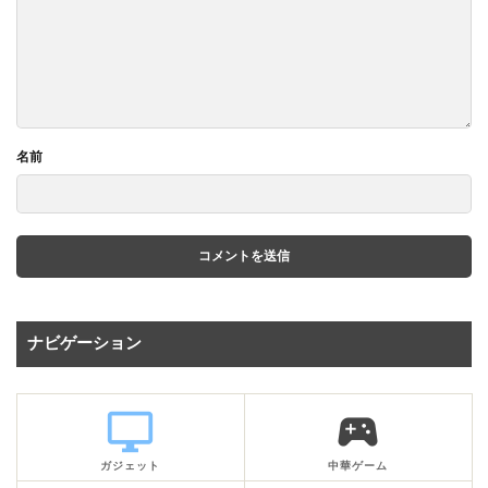
名前
ナビゲーション
desktop_windows
sports_esports
ガジェット
中華ゲーム