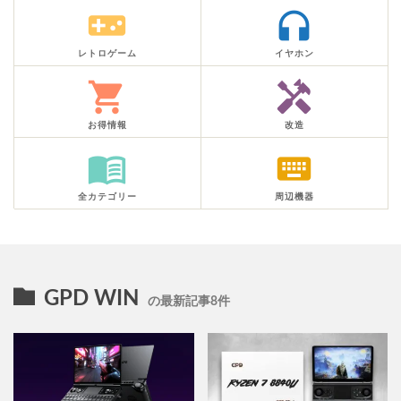
videogame_asset
headphones
レトロゲーム
イヤホン
shopping_cart
handyman
お得情報
改造
menu_book
keyboard
全カテゴリー
周辺機器
GPD WIN
の最新記事8件