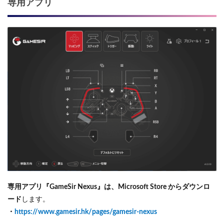
専用アプリ
専用アプリ『GameSir Nexus』は、Microsoft Store からダウンロ
ード
します。
・
https://www.gamesir.hk/pages/gamesir-nexus