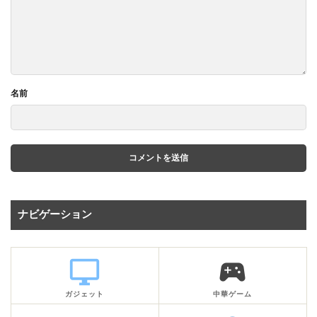
名前
ナビゲーション
desktop_windows
sports_esports
ガジェット
中華ゲーム