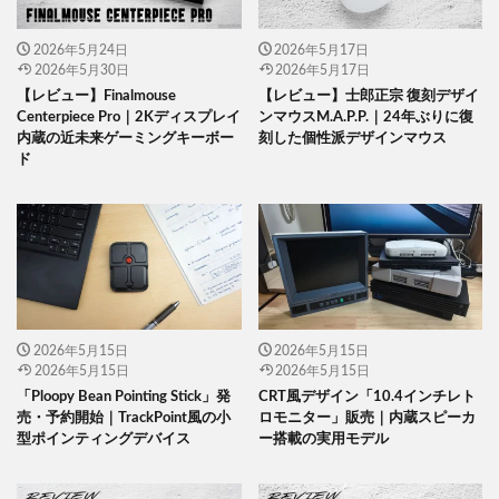
2026年5月24日
2026年5月17日
2026年5月30日
2026年5月17日
【レビュー】Finalmouse
【レビュー】士郎正宗 復刻デザイ
Centerpiece Pro｜2Kディスプレイ
ンマウスM.A.P.P.｜24年ぶりに復
内蔵の近未来ゲーミングキーボー
刻した個性派デザインマウス
ド
2026年5月15日
2026年5月15日
2026年5月15日
2026年5月15日
「Ploopy Bean Pointing Stick」発
CRT風デザイン「10.4インチレト
売・予約開始｜TrackPoint風の小
ロモニター」販売｜内蔵スピーカ
型ポインティングデバイス
ー搭載の実用モデル