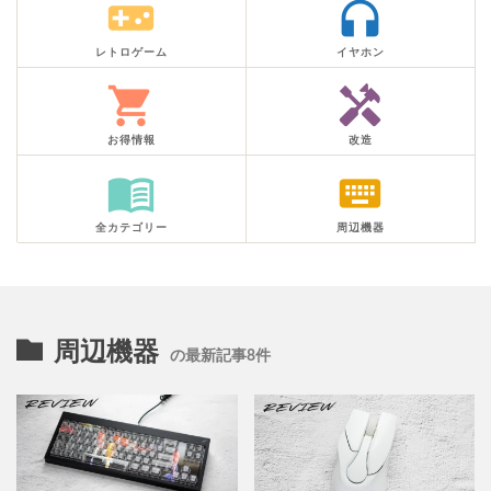
videogame_asset
headphones
レトロゲーム
イヤホン
shopping_cart
handyman
お得情報
改造
menu_book
keyboard
全カテゴリー
周辺機器
周辺機器
の最新記事8件