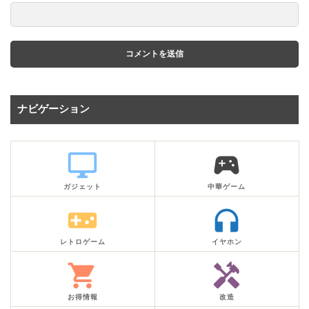
ナビゲーション
desktop_windows
sports_esports
ガジェット
中華ゲーム
videogame_asset
headphones
レトロゲーム
イヤホン
shopping_cart
handyman
お得情報
改造