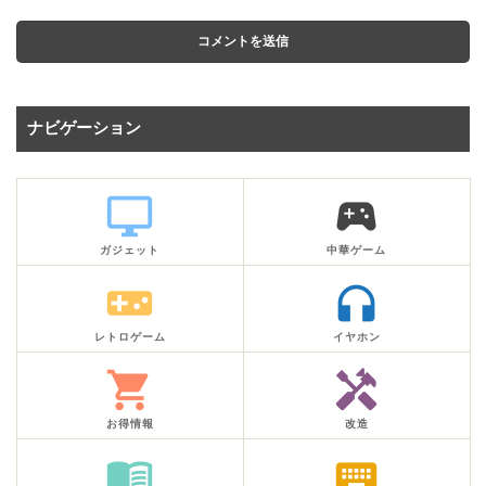
ナビゲーション
desktop_windows
sports_esports
ガジェット
中華ゲーム
videogame_asset
headphones
レトロゲーム
イヤホン
shopping_cart
handyman
お得情報
改造
menu_book
keyboard