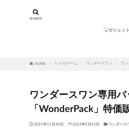
ガジェッ
Steam Dec
ROG Ally
GPD
One-Netbo
AYANEO
AOKZOE
オーディオ
レトロゲーム
ワンダースワン
ワン
HOME
ワンダースワン専用バ
「WonderPack」特価
2021年11月30日
2022年5月25日
ワンダース