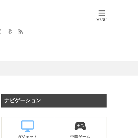
ナビゲーション
desktop_windows
sports_esports
ガジェット
中華ゲーム