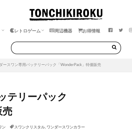
ト
レトロゲーム
周辺機器
お得情報
k
ok
・イヤホン
エミュレータ
中華ゲーム機
ゲームボーイ
ゲームギア
ワンダースワン
ネオジオポケット
ダースワン専用バッテリーパック「WonderPack」特価販売
ッテリーパック
販売
ワン
スワンクリスタル
,
ワンダースワンカラー