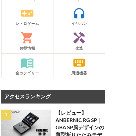
videogame_asset
headphones
レトロゲーム
イヤホン
shopping_cart
handyman
お得情報
改造
menu_book
keyboard
全カテゴリー
周辺機器
アクセスランキング
【レビュー】
ANBERNIC RG SP｜
GBA SP風デザインの
薄型折りたたみモデ