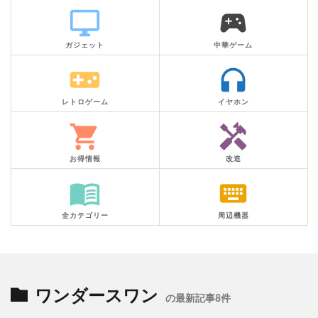
desktop_windows
sports_esports
ガジェット
中華ゲーム
videogame_asset
headphones
レトロゲーム
イヤホン
shopping_cart
handyman
お得情報
改造
menu_book
keyboard
全カテゴリー
周辺機器
ワンダースワン
の最新記事8件