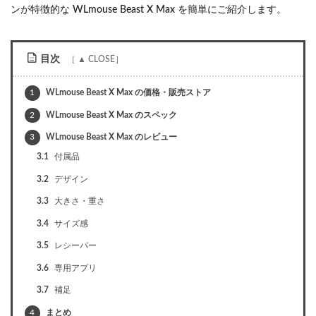
ンが特徴的な WLmouse Beast X Max を簡単にご紹介します。
目次
1
WLmouse Beast X Max の価格・販売ストア
2
WLmouse Beast X Max のスペック
3
WLmouse Beast X Max のレビュー
3.1
付属品
3.2
デザイン
3.3
大きさ・重さ
3.4
サイズ感
3.5
レシーバー
3.6
専用アプリ
3.7
補足
4
まとめ