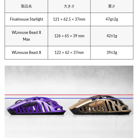
製品名
大きさ
重さ
Finalmouse Starlight
121 × 62.5 × 37mm
47g±2g
WLmouse Beast X
126 × 65 × 39 mm
42±1g
Max
WLmouse Beast X
122 × 62 × 37mm
39±3g