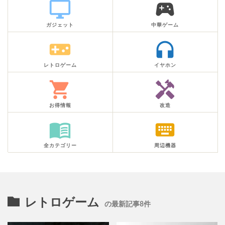
desktop_windows
sports_esports
ガジェット
中華ゲーム
videogame_asset
headphones
レトロゲーム
イヤホン
shopping_cart
handyman
お得情報
改造
menu_book
keyboard
全カテゴリー
周辺機器
レトロゲーム
の最新記事8件