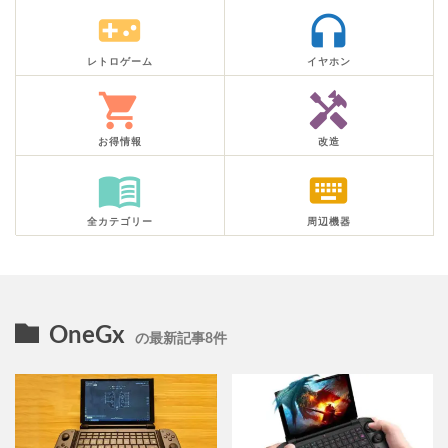
videogame_asset
headphones
レトロゲーム
イヤホン
shopping_cart
handyman
お得情報
改造
menu_book
keyboard
全カテゴリー
周辺機器
OneGx
の最新記事8件