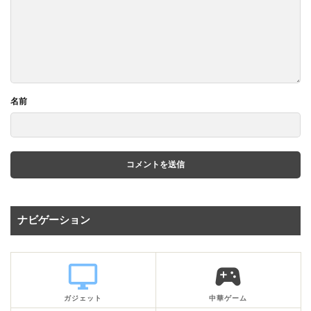
名前
ナビゲーション
desktop_windows
sports_esports
ガジェット
中華ゲーム