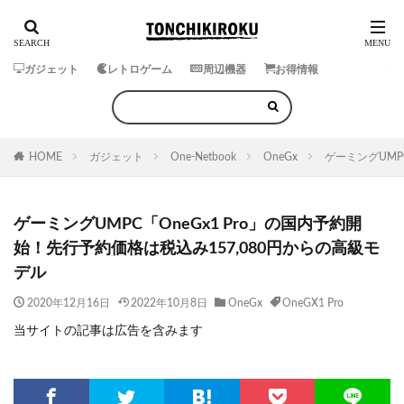
ガジェット
レトロゲーム
周辺機器
お得情報
HOME
ガジェット
One-Netbook
OneGx
ゲーミングUMP
ゲーミングUMPC「OneGx1 Pro」の国内予約開
始！先行予約価格は税込み157,080円からの高級モ
デル
2020年12月16日
2022年10月8日
OneGx
OneGX1 Pro
当サイトの記事は広告を含みます