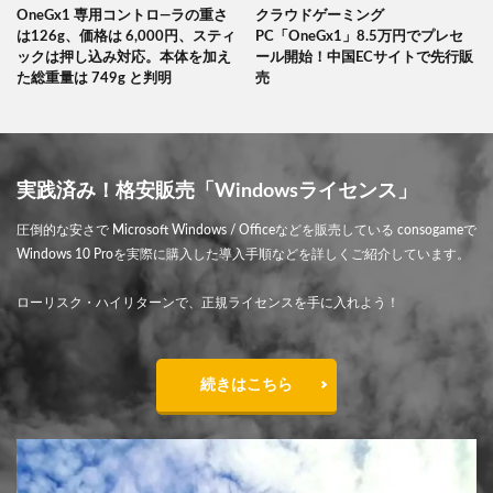
OneGx1 専用コントロ―ラの重さ
クラウドゲーミング
は126g、価格は 6,000円、スティ
PC「OneGx1」8.5万円でプレセ
ックは押し込み対応。本体を加え
ール開始！中国ECサイトで先行販
た総重量は 749g と判明
売
実践済み！格安販売「Windowsライセンス」
圧倒的な安さで Microsoft Windows / Officeなどを販売している consogameで
Windows 10 Proを実際に購入した導入手順などを詳しくご紹介しています。
ローリスク・ハイリターンで、正規ライセンスを手に入れよう！
続きはこちら