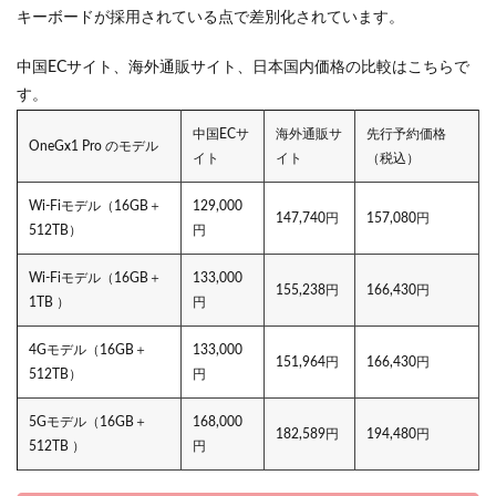
キーボードが採用されている点で差別化されています。
中国ECサイト、海外通販サイト、日本国内価格の比較はこちらで
す。
中国ECサ
海外通販サ
先行予約価格
OneGx1 Pro のモデル
イト
イト
（税込）
Wi-Fiモデル（16GB＋
129,000
147,740円
157,080円
512TB）
円
Wi-Fiモデル（16GB＋
133,000
155,238円
166,430円
1TB ）
円
4Gモデル（16GB＋
133,000
151,964円
166,430円
512TB）
円
5Gモデル（16GB＋
168,000
182,589円
194,480円
512TB ）
円