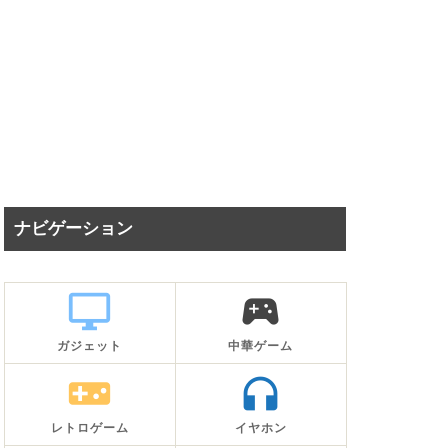
ナビゲーション
desktop_windows
sports_esports
ガジェット
中華ゲーム
videogame_asset
headphones
レトロゲーム
イヤホン