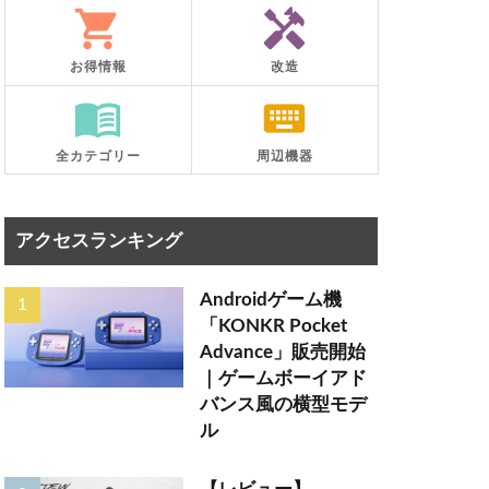
shopping_cart
handyman
お得情報
改造
menu_book
keyboard
全カテゴリー
周辺機器
アクセスランキング
Androidゲーム機
「KONKR Pocket
Advance」販売開始
｜ゲームボーイアド
バンス風の横型モデ
ル