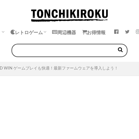
ト
レトロゲーム
周辺機器
お得情報
k
ok
・イヤホン
エミュレータ
中華ゲーム機
ゲームボーイ
ゲームギア
ワンダースワン
ネオジオポケット
PD WIN ゲームプレイも快適！最新ファームウェアを導入しよう！