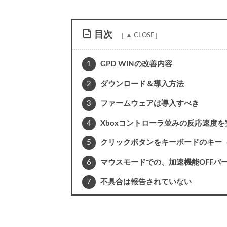
目次
1
GPD WINの改善内容
2
ダウンロード＆導入方法
3
ファームウェアは導入すべき
4
Xboxコントローラ並みの反応速度を
5
クリックボタンをキーボードのキー（
6
マウスモードでの、加速機能OFFバ
7
不具合は報告されていない