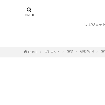
ガジェッ
Steam Dec
ROG Ally
GPD
One-Netbo
AYANEO
AOKZOE
オーディオ
ガジェット
GPD
GPD WIN
G
HOME