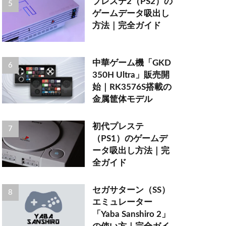
プレステ2（PS2）の
ゲームデータ吸出し
方法｜完全ガイド
中華ゲーム機「GKD
350H Ultra」販売開
始｜RK3576S搭載の
金属筐体モデル
初代プレステ
（PS1）のゲームデ
ータ吸出し方法｜完
全ガイド
セガサターン（SS）
エミュレーター
「Yaba Sanshiro 2」