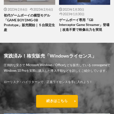
2023年2月6日
2023年2月6日
2023年1月30日
2023年1月30日
初代ゲームボーイの横型モデル
ゲームボーイ専用「GB
「GAME BOY DMG-0B
Interceptor Game Streamer」登場
Prototype」販売開始｜５台限定生
｜改造不要で映像出力を実現
産
実践済み！格安販売「Windowsライセンス」
圧倒的な安さで Microsoft Windows / Officeなどを販売している consogameで
Windows 10 Proを実際に購入した導入手順などを詳しくご紹介しています。
ローリスク・ハイリターンで、正規ライセンスを手に入れよう！
続きはこちら