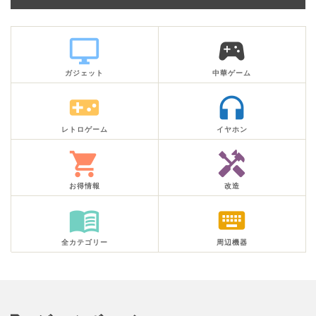
desktop_windows
sports_esports
ガジェット
中華ゲーム
videogame_asset
headphones
レトロゲーム
イヤホン
shopping_cart
handyman
お得情報
改造
menu_book
keyboard
全カテゴリー
周辺機器