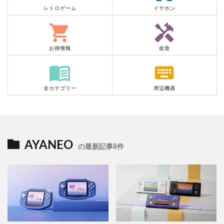
レトロゲーム
イヤホン
shopping_cart
handyman
お得情報
改造
menu_book
keyboard
全カテゴリー
周辺機器
AYANEO
の最新記事8件