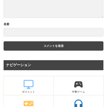
名前
ナビゲーション
desktop_windows
sports_esports
ガジェット
中華ゲーム
videogame_asset
headphones