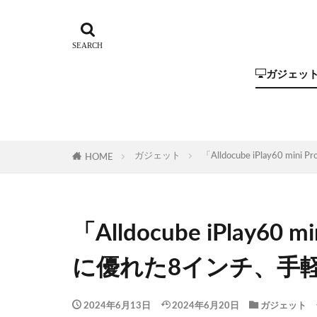
ガジェッ
Steam Dec
ROG Ally
GPD
One-Netbo
AYANEO
AOKZOE
オーディオ
ガジェット
「Alldocube iPlay
HOME
「Alldocube iPlay6
に優れた8インチ、手
2024年6月13日
2024年6月20日
ガジェット