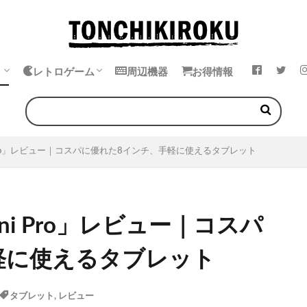
ト
レトロゲーム
周辺機器
お得情報
k
ok
・イヤホン
エミュレータ
中華ゲーム機
ゲームボーイ
ゲームギア
ワンダースワン
ネオジオポケット
60 mini Pro」レビュー｜コスパに優れた8インチ、手軽に使えるタブレット
0 mini Pro」レビュー｜コスパ
軽に使えるタブレット
タブレット
,
レビュー