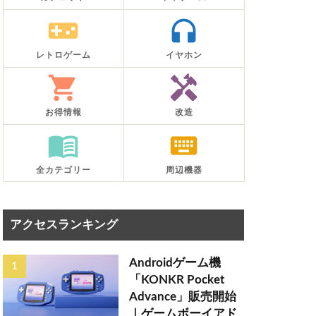
videogame_asset
headphones
レトロゲーム
イヤホン
shopping_cart
handyman
お得情報
改造
menu_book
keyboard
全カテゴリー
周辺機器
アクセスランキング
Androidゲーム機
「KONKR Pocket
Advance」販売開始
｜ゲームボーイアド