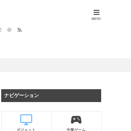
ナビゲーション
desktop_windows
sports_esports
ガジェット
中華ゲーム