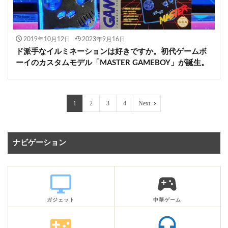
2019年10月12日
2023年9月16日
ド派手なイルミネーションは好きですか。初代ゲームボ
ーイのカスタムモデル「MASTER GAMEBOY」が誕生。
1
2
3
4
Next
ナビゲーション
desktop_windows
sports_esports
ガジェット
中華ゲーム
videogame_asset
headphones