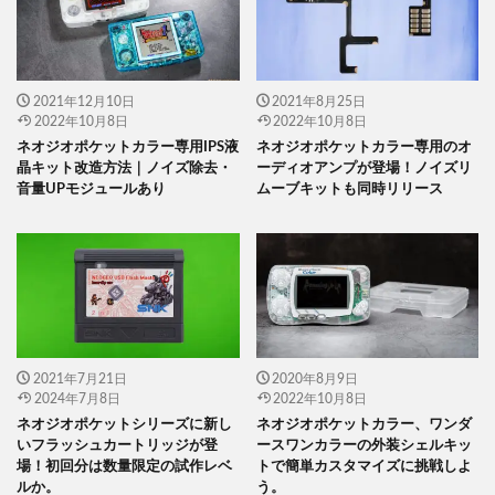
2021年12月10日
2021年8月25日
2022年10月8日
2022年10月8日
ネオジオポケットカラー専用IPS液
ネオジオポケットカラー専用のオ
晶キット改造方法｜ノイズ除去・
ーディオアンプが登場！ノイズリ
音量UPモジュールあり
ムーブキットも同時リリース
2021年7月21日
2020年8月9日
2024年7月8日
2022年10月8日
ネオジオポケットシリーズに新し
ネオジオポケットカラー、ワンダ
いフラッシュカートリッジが登
ースワンカラーの外装シェルキッ
場！初回分は数量限定の試作レベ
トで簡単カスタマイズに挑戦しよ
ルか。
う。