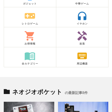
ガジェット
中華ゲーム
videogame_asset
headphones
レトロゲーム
イヤホン
shopping_cart
handyman
お得情報
改造
menu_book
keyboard
全カテゴリー
周辺機器
ネオジオポケット
の最新記事8件