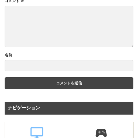
コメント
※
名前
ナビゲーション
desktop_windows
sports_esports