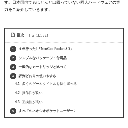
す。日本国内でもほとんど出回っていない同人ハードウェアの実
力をご紹介していきます。
目次
1
１年待った‼「NeoGeo Pocket SD」
2
シンプルなパッケージ・付属品
3
一般的なカートリッジと比べて
4
評判どおりの使いやすさ
4.1
多くのゲームタイトルを持ち運べる
4.2
操作性が良い
4.3
互換性が高い
5
すべてのネオジオポケットユーザーに