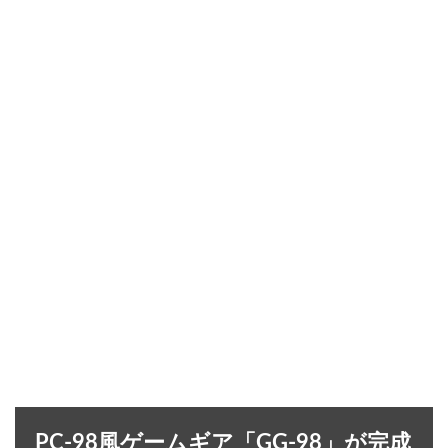
PC-98風ゲームギア「GG-98」が完成