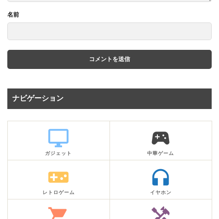
名前
ナビゲーション
desktop_windows
sports_esports
ガジェット
中華ゲーム
videogame_asset
headphones
レトロゲーム
イヤホン
shopping_cart
handyman