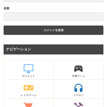
名前
ナビゲーション
desktop_windows
sports_esports
ガジェット
中華ゲーム
videogame_asset
headphones
レトロゲーム
イヤホン
shopping_cart
handyman