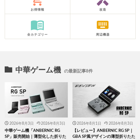
お得情報
改造
menu_book
keyboard
全カテゴリー
周辺機器
中華ゲーム機
の最新記事8件
2026年8月3日
2026年8月3日
2026年8月1日
2026年8月3日
中華ゲーム機「ANBERNIC RG
【レビュー】ANBERNIC RG SP｜
SP」販売開始｜薄型化した折りた
GBA SP風デザインの薄型折りたた