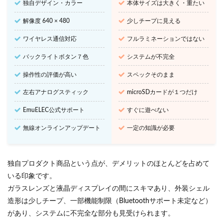
独自デザイン・カラー
本体サイズは大きく・重たい
解像度 640 × 480
少しチープに見える
ワイヤレス通信対応
フルラミネーションではない
バックライトボタン７色
システムが不完全
操作性の評価が高い
スペックそのまま
左右アナログスティック
microSDカードが１つだけ
EmuELEC公式サポート
すぐに遊べない
無線オンラインアップデート
一定の知識が必要
独自プロダクト商品という点が、デメリットのほとんどを占めて
いる印象です。
ガラスレンズと液晶ディスプレイの間にスキマあり、外装シェル
造形は少しチープ、一部機能制限（Bluetoothサポート未定など）
があり、システムに不完全な部分も見受けられます。