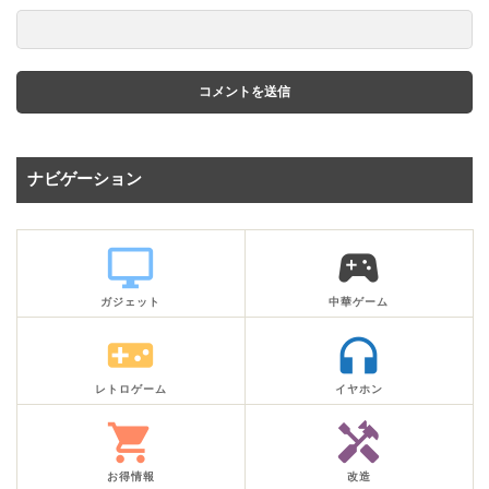
ナビゲーション
desktop_windows
sports_esports
ガジェット
中華ゲーム
videogame_asset
headphones
レトロゲーム
イヤホン
shopping_cart
handyman
お得情報
改造