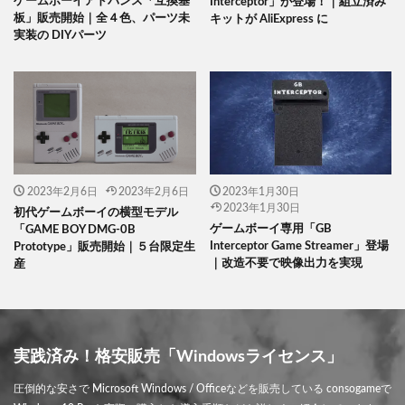
ゲームボーイアドバンス「互換基
Interceptor」が登場！｜組立済み
板」販売開始｜全４色、パーツ未
キットが AliExpress に
実装の DIYパーツ
2023年2月6日
2023年2月6日
2023年1月30日
2023年1月30日
初代ゲームボーイの横型モデル
ゲームボーイ専用「GB
「GAME BOY DMG-0B
Interceptor Game Streamer」登場
Prototype」販売開始｜５台限定生
｜改造不要で映像出力を実現
産
実践済み！格安販売「Windowsライセンス」
圧倒的な安さで Microsoft Windows / Officeなどを販売している consogameで