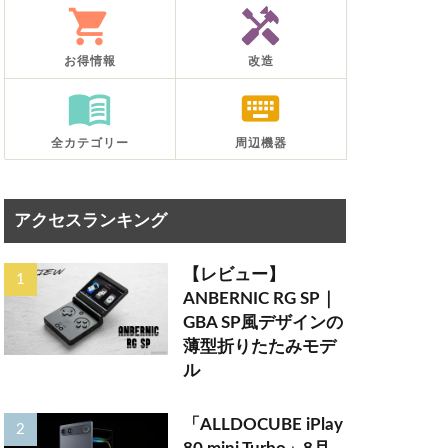
shopping_cart
handyman
お得情報
改造
menu_book
keyboard
全カテゴリー
周辺機器
アクセスランキング
【レビュー】
ANBERNIC RG SP｜
GBA SP風デザインの
薄型折りたたみモデ
ル
「ALLDOCUBE iPlay