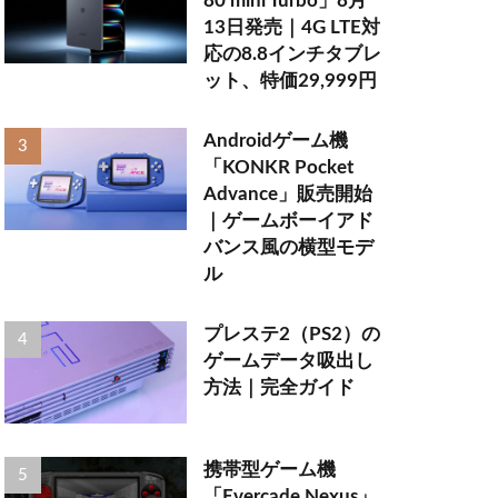
80 mini Turbo」8月
13日発売｜4G LTE対
応の8.8インチタブレ
ット、特価29,999円
Androidゲーム機
「KONKR Pocket
Advance」販売開始
｜ゲームボーイアド
バンス風の横型モデ
ル
プレステ2（PS2）の
ゲームデータ吸出し
方法｜完全ガイド
携帯型ゲーム機
「Evercade Nexus」