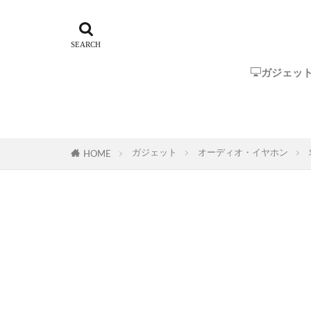
ガジェッ
Steam Dec
ROG Ally
GPD
One-Netbo
AYANEO
AOKZOE
オーディオ
ガジェット
オーディオ・イヤホン
HOME