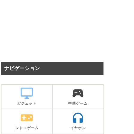
ナビゲーション
desktop_windows
sports_esports
ガジェット
中華ゲーム
videogame_asset
headphones
レトロゲーム
イヤホン