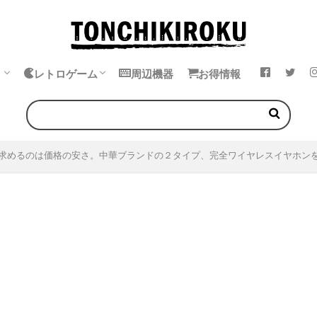
ト
レトロゲーム
周辺機器
お得情報
k
ok
・イヤホン
エミュレータ
中華ゲーム機
ゲームボーイ
ゲームギア
ワンダースワン
ネオジオポケット
求めるのは価格の安さ。中華ブランドの２タイプ、完全ワイヤレスイヤホン