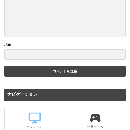
名前
ナビゲーション
desktop_windows
sports_esports
ガジェット
中華ゲーム