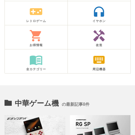
videogame_asset
headphones
レトロゲーム
イヤホン
shopping_cart
handyman
お得情報
改造
menu_book
keyboard
全カテゴリー
周辺機器
中華ゲーム機
の最新記事8件