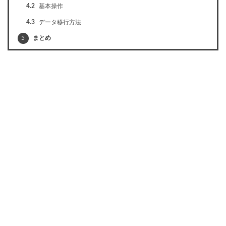
4.2
基本操作
4.3
データ移行方法
5
まとめ