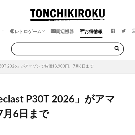
ト
レトロゲーム
周辺機器
お得情報
k
ok
・イヤホン
エミュレータ
中華ゲーム機
ゲームボーイ
ゲームギア
ワンダースワン
ネオジオポケット
t P30T 2026」がアマゾンで特価13,900円、7月6日まで
last P30T 2026」がアマ
、7月6日まで