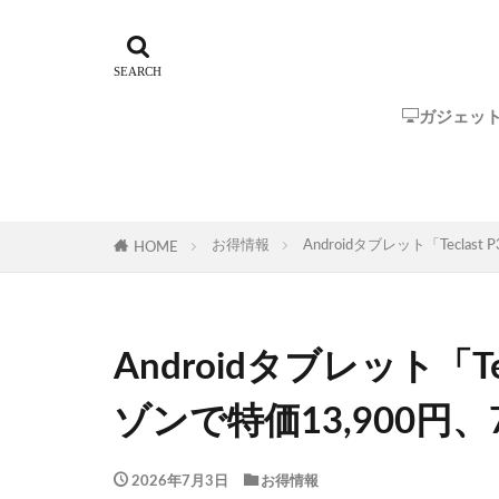
ガジェッ
Steam Dec
ROG Ally
GPD
One-Netbo
AYANEO
AOKZOE
オーディオ
お得情報
Androidタブレット「Teclas
HOME
Androidタブレット「Tec
ゾンで特価13,900円
2026年7月3日
お得情報