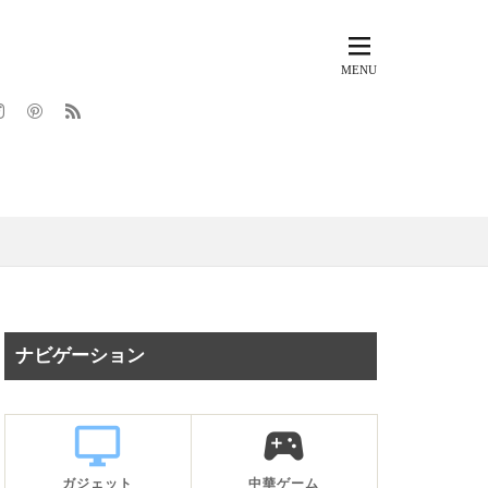
ナビゲーション
desktop_windows
sports_esports
ガジェット
中華ゲーム