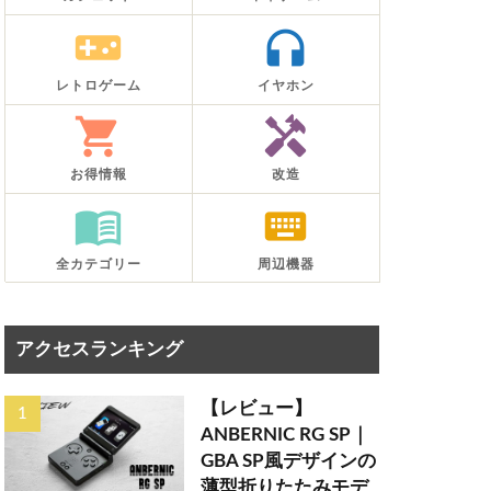
videogame_asset
headphones
レトロゲーム
イヤホン
shopping_cart
handyman
お得情報
改造
menu_book
keyboard
全カテゴリー
周辺機器
アクセスランキング
【レビュー】
ANBERNIC RG SP｜
GBA SP風デザインの
薄型折りたたみモデ