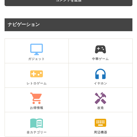
ナビゲーション
desktop_windows
sports_esports
ガジェット
中華ゲーム
videogame_asset
headphones
レトロゲーム
イヤホン
shopping_cart
handyman
お得情報
改造
menu_book
keyboard
全カテゴリー
周辺機器