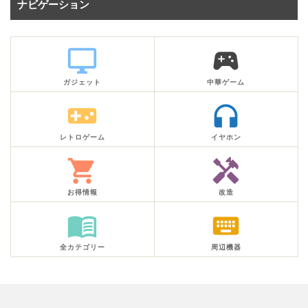
ナビゲーション
desktop_windows
sports_esports
ガジェット
中華ゲーム
videogame_asset
headphones
レトロゲーム
イヤホン
shopping_cart
handyman
お得情報
改造
menu_book
keyboard
全カテゴリー
周辺機器