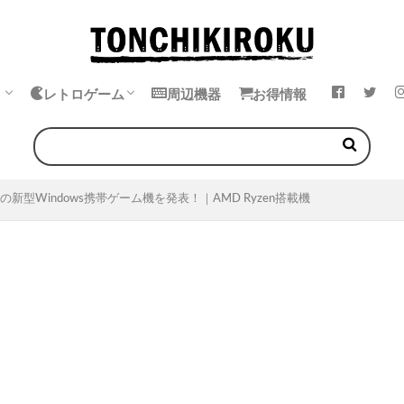
ト
レトロゲーム
周辺機器
お得情報
k
ok
・イヤホン
エミュレータ
中華ゲーム機
ゲームボーイ
ゲームギア
ワンダースワン
ネオジオポケット
つの新型Windows携帯ゲーム機を発表！｜AMD Ryzen搭載機