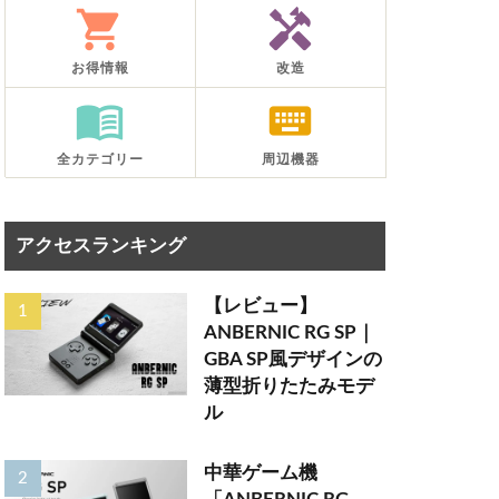
shopping_cart
handyman
お得情報
改造
menu_book
keyboard
全カテゴリー
周辺機器
アクセスランキング
【レビュー】
ANBERNIC RG SP｜
GBA SP風デザインの
薄型折りたたみモデ
ル
中華ゲーム機