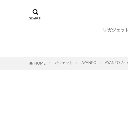
ガジェッ
Steam Dec
ROG Ally
GPD
One-Netbo
AYANEO
AOKZOE
オーディオ
ガジェット
AYANEO
AYANEO ３
HOME