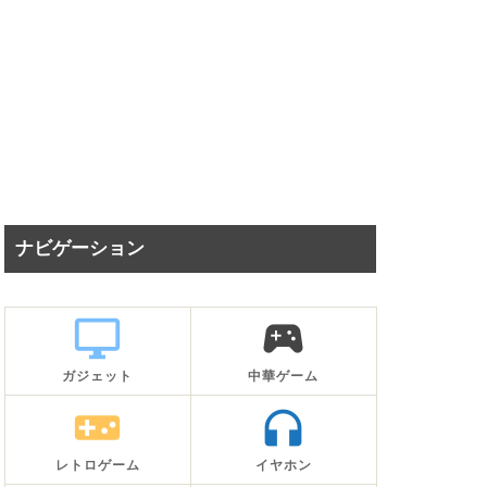
ナビゲーション
desktop_windows
sports_esports
ガジェット
中華ゲーム
videogame_asset
headphones
レトロゲーム
イヤホン